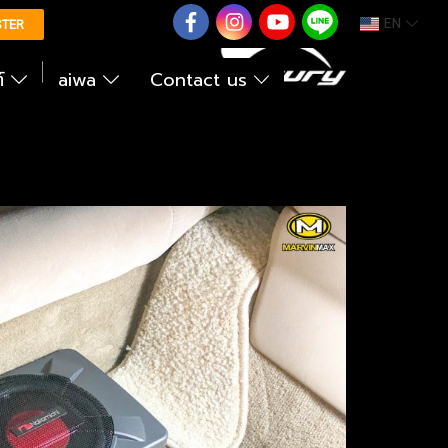
EN
0626614422
STER
ต์
aiwa
Contact us