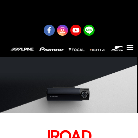
0626614422
IROAD