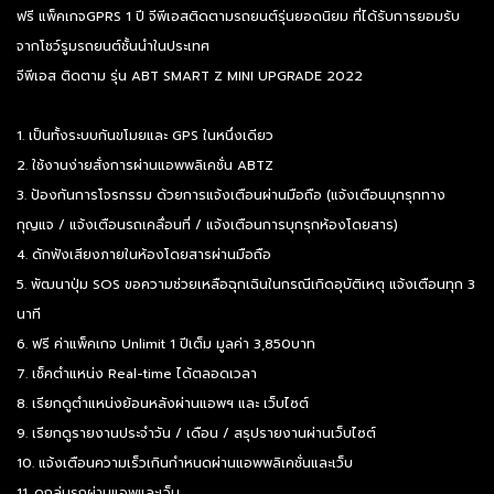
ฟรี แพ็คเกจGPRS 1 ปี จีพีเอสติดตามรถยนต์รุ่นยอดนิยม ที่ได้รับการยอมรับ
จากโชว์รูมรถยนต์ชั้นนำในประเทศ
จีพีเอส ติดตาม รุ่น ABT SMART Z MINI UPGRADE 2022
1. เป็นทั้งระบบกันขโมยและ GPS ในหนึ่งเดียว
2. ใช้งานง่ายสั่งการผ่านแอพพลิเคชั่น ABTZ
3. ป้องกันการโจรกรรม ด้วยการแจ้งเตือนผ่านมือถือ (แจ้งเตือนบุกรุกทาง
กุญแจ / แจ้งเตือนรถเคลื่อนที่ / แจ้งเตือนการบุกรุกห้องโดยสาร)
4. ดักฟังเสียงภายในห้องโดยสารผ่านมือถือ
5. พัฒนาปุ่ม SOS ขอความช่วยเหลือฉุกเฉินในกรณีเกิดอุบัติเหตุ แจ้งเตือนทุก 3
นาที
6. ฟรี ค่าแพ็คเกจ Unlimit 1 ปีเต็ม มูลค่า 3,850บาท
7. เช็คตำแหน่ง Real-time ได้ตลอดเวลา
8. เรียกดูตำแหน่งย้อนหลังผ่านแอพฯ และ เว็บไซต์
9. เรียกดูรายงานประจำวัน / เดือน / สรุปรายงานผ่านเว็บไซต์
10. แจ้งเตือนความเร็วเกินกำหนดผ่านแอพพลิเคชั่นและเว็บ
11. ดูกลุ่มรถผ่านแอพและเว็บ