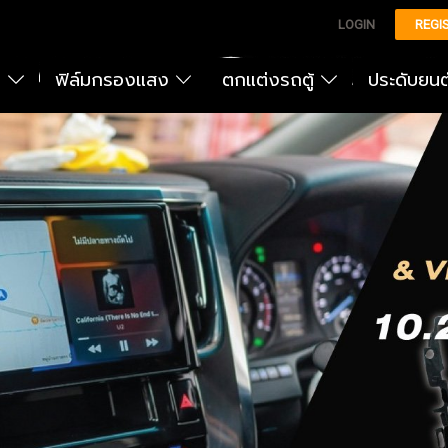
LOGIN
REGI
ง
ฟิล์มกรองแสง
ตกแต่งรถตู้
ประดับยน