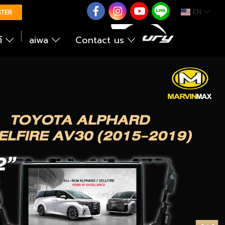
EN
0626614422
STER
ต์
aiwa
Contact us