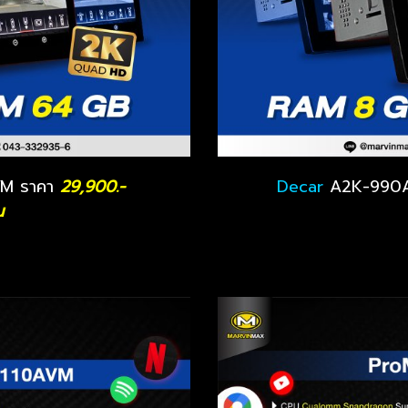
M ราคา
29,900.-
Decar
A2K-990A
น