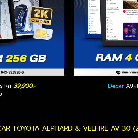
ราคา
39,900.-
Decar
X9PR
น
CAR TOYOTA ALPHARD & VELFIRE AV 30 (2