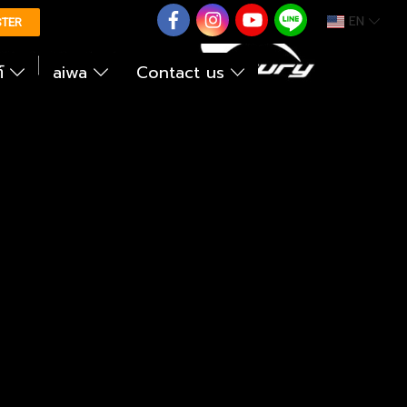
EN
0626614422
STER
ต์
aiwa
Contact us