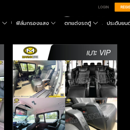
LOGIN
REGI
ง
ฟิล์มกรองแสง
ตกแต่งรถตู้
ประดับยน