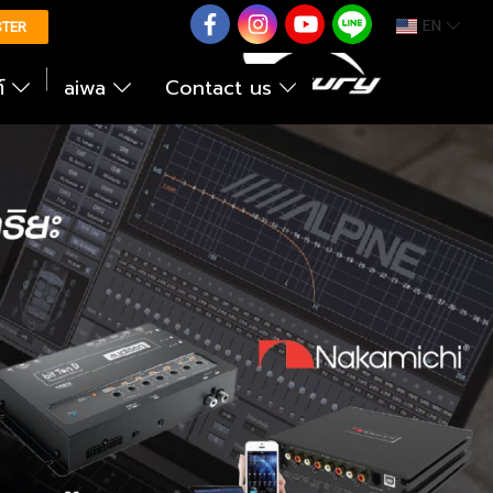
EN
0626614422
STER
ต์
aiwa
Contact us