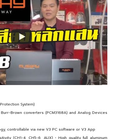
r Protection System)
 • Burr-Brown converters (PCM3168A) and Analog Devices
ogy, controllable via new V3 PC software or V3 App
sitivity (CH1-4, CH5-6, AUX) • High quality full aluminum