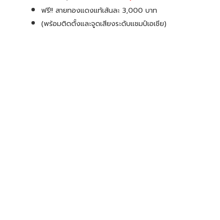
ฟรี!! สายทองแดงแท้เส้นละ 3,000 บาท
(พร้อมติดตั้งและจูดเสียงระดับเเชมป์เอเชีย)