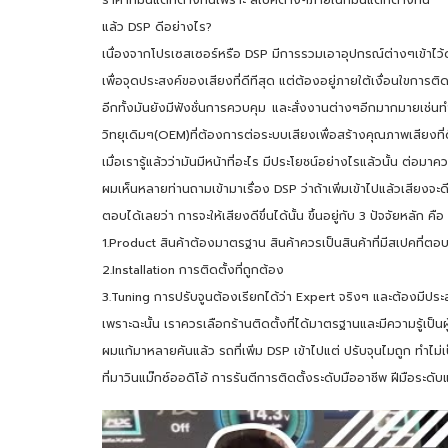
แล้ว DSP ดีอย่างไร?
เนื่องจากโปรเซสเซอร์หรือ DSP มีการรวมเอาอุปกรณ์ต่างๆเข้าไว
เพื่อจุดประสงค์ของเสียงที่ดีทีสุด แต่ต้องอยู่ภายใต้เงื่อนใขการ
อีกทั้งมันยังมีฟังชั่นการควบคุม และสั่งงานต่างๆอีกมากมายเช
วิทยุเดิมๆ(OEM)ที่ต้องการต่อระบบเสียงเพื่อสร้างคุณภาพเสียงที่
เมื่อเรารู้แล้วว่ามันมีหน้าที่อะไร มีประโยชน์อย่างไรแล้วนั้น ต
ผมเห็นหลายท่านถามเข้ามาเรื่อง DSP ว่าถ้าเพิ่มเข้าไปแล้วเสียงจะดีข
ตอบได้เลยว่า การจะให้เสียงดีขึ่นได้นั้น ขึ้นอยู่กับ 3 ปัจจัยหลัก คือ
1.Product สินค้าต้องมาตรฐาน สินค้าควรเป็นสินค้าที่มีสเปคที่ตอบ
2.Installation การติดตั้งที่ถูกต้อง
3.Tuning การปรับจูนต้องเรียกได้ว่า Expert จริงๆ และต้องมีป
เพราะฉะนั้น เราควรเลือกร้านติดตั้งที่ได้มาตรฐานและมีความรู้เป็นผ
ผมแก้มาหลายคันแล้ว รถที่เพิ่ม DSP เข้าไปแต่ ปรับจุนไมถูก ทำไม่เป็
ที่มาวินแม๊กซ์ออดิโอ้ การรันตีการติดตั้งระดับมืออาชีพ ฝีมือระดับ