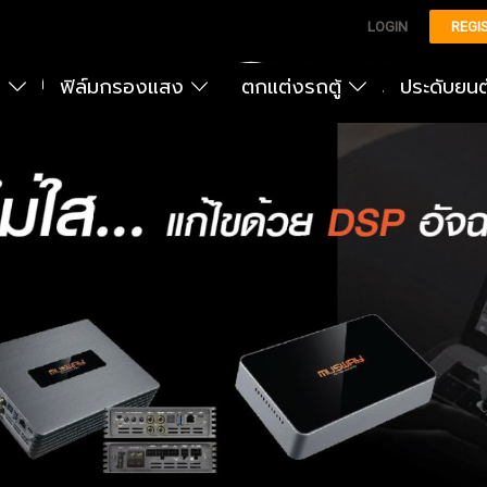
LOGIN
REGI
ง
ฟิล์มกรองแสง
ตกแต่งรถตู้
ประดับยน