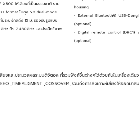
E-X800 ให้เสียงที่เป็นธรรมชาติ ราย
housing
less format โมดูล 5.0 dual-mode
• External Bluetooth® USB-Dong
ที่มีระยะไกลถึง 15 ม. รองรับรูปแบบ
(optional)
02GHz ถึง 2.480GHz และประสิทธิภาพ
• Digital remote control (DRC1) 
(optional)
งเสียงและประมวลผลระบบดิจิตอล ที่รวมฟังก์ชั่นต่างๆไว้ด้วยกันในเครื่องเดี
EEQ ,TIMEALIGMENT ,COSSOVER ,รวมถึงการสังเคาะห์เสียงให้ออกมาสมบูรณ