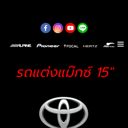
0626614422
รถแต่งแม๊กซ์ 15"