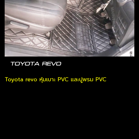
Toyota revo หุ้มเบาะ PVC และปูพรม PVC