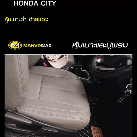
หุ้มเบาะดำ ด้ายแดง