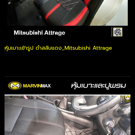
หุ้มเบาะเข้ารูป ดำสลับแดง_Mitsubishi Attrage