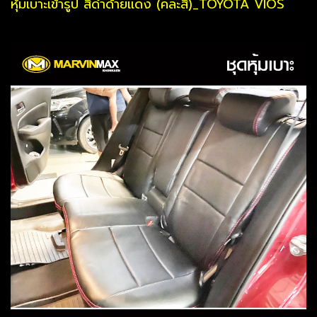
หุ้มเบาะเข้ารูป สีดำด้ายเเดง (คละสี)_TOYOTA VIOS