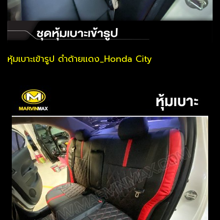
หุ้มเบาะเข้ารูป ดำด้ายแดง_Honda City