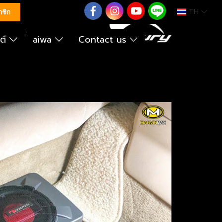
TH
0626614422
าชิก
นต์
aiwa
Contact us