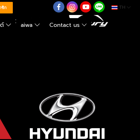
TH
0626614422
าชิก
นต์
aiwa
Contact us