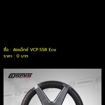
ชื้อ : ล้อแม็กซ์ VCP.S5R Eco
ราคา : 0 บาท