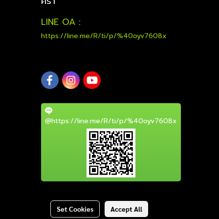
คร่า
LINE OA
:
https://line.me/R/ti/p/%40oyv7608x
@https://line.me/R/ti/p/%40oyv7608x
Set Cookies
Accept All