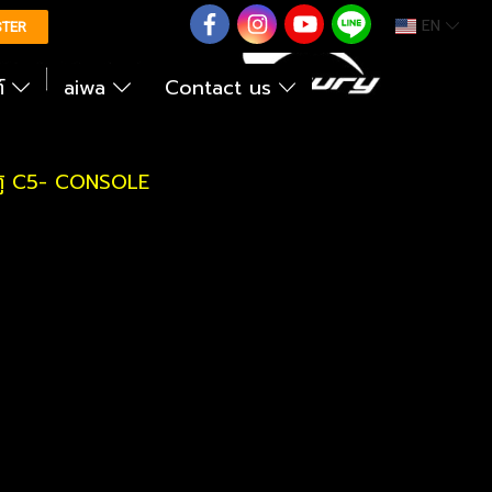
EN
0626614422
STER
ต์
aiwa
Contact us
ู้ C5- CONSOLE