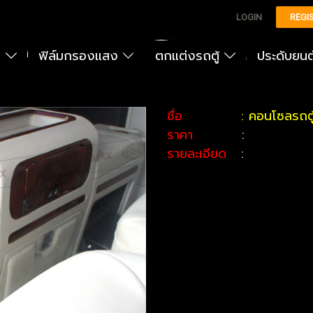
LOGIN
REGI
ง
ฟิล์มกรองแสง
ตกแต่งรถตู้
ประดับยน
ชื่อ
: คอนโซลรถต
ราคา
:
รายละเอียด
: