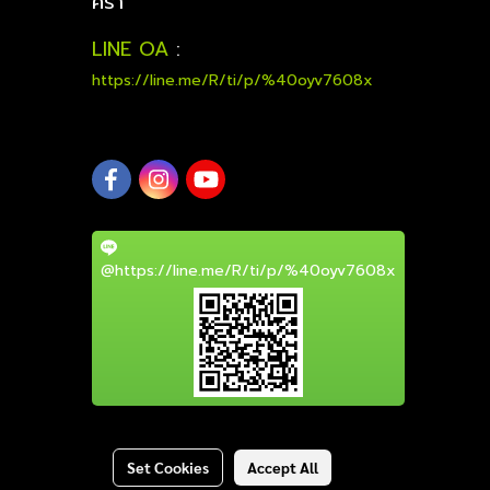
คร่า
LINE OA
:
https://line.me/R/ti/p/%40oyv7608x
@https://line.me/R/ti/p/%40oyv7608x
Set Cookies
Accept All