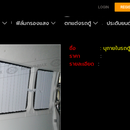
LOGIN
REGI
ง
ฟิล์มกรองแสง
ตกแต่งรถตู้
ประดับยน
ชื่อ
: บุภายในรถตู
ราคา
:
รายละเอียด
: