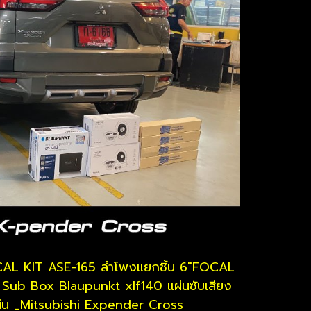
AL KIT ASE-165 ลำโพงแยกชิ้น 6"
FOCAL
ม
Sub Box Blaupunkt xlf140
แผ่นซับเสียง
น _Mitsubishi Expender Cross