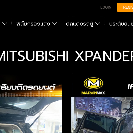
LOGIN
REGI
ง
ฟิล์มกรองแสง
ตกแต่งรถตู้
ประดับยน
MITSUBISHI XPANDE