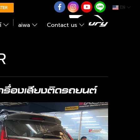
EN
0626614422
STER
ต์
aiwa
Contact us
R