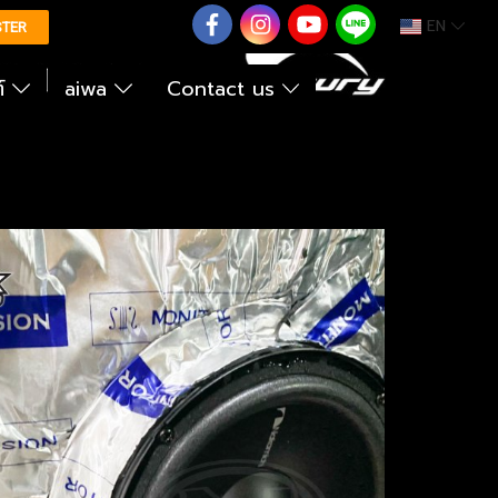
EN
0626614422
STER
ต์
aiwa
Contact us