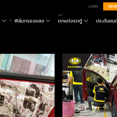
LOGIN
REGI
ง
ฟิล์มกรองแสง
ตกแต่งรถตู้
ประดับยน