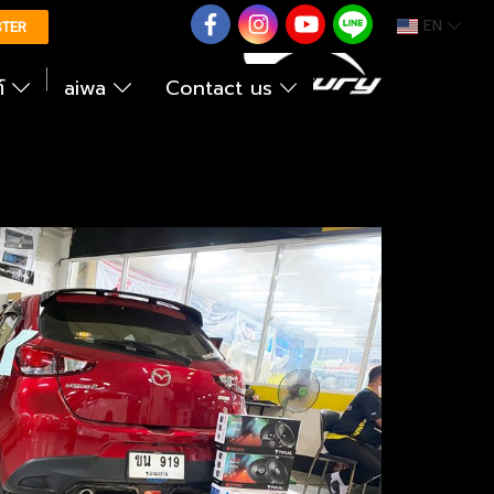
EN
0626614422
STER
ต์
aiwa
Contact us