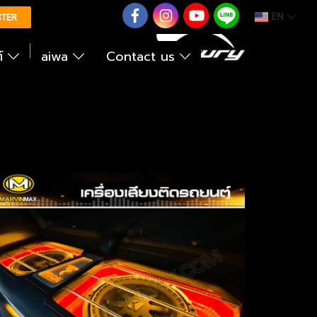
EN
0626614422
STER
ต์
aiwa
Contact us