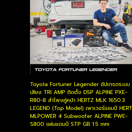
Toyota Fortuner Legender อัปเกรดระบบ
เสียง TRI AMP ติดตั้ง DSP ALPINE PXE-
R80-8 ลำโพงคู่หน้า HERTZ MLK 1650.3
LEGEND (Top Model) เพาเวอร์แอมป์ HER
MLPOWER 4 Subwoofer ALPINE PWE-
S800 แผ่นแดมป์ STP GB 1.5 mm