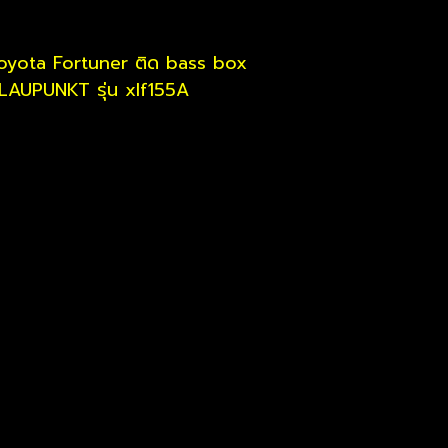
oyota Fortuner ติด bass box
LAUPUNKT รุ่น xlf155A