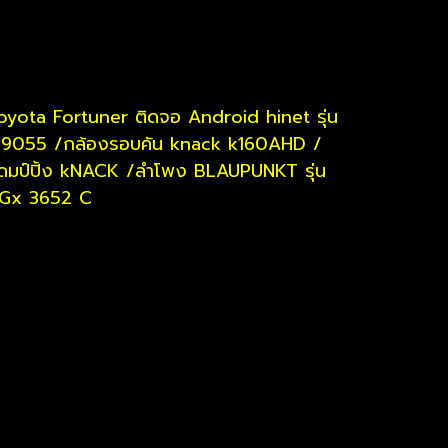
oyota Fortuner ติดจอ Android hinet รุ่น
9055 /กล้องรอบคัน knack k160AHD /
เดมป์ปิ้ง kNACK /ลำโพง BLAUPUNKT รุ่น
Gx 3652 C