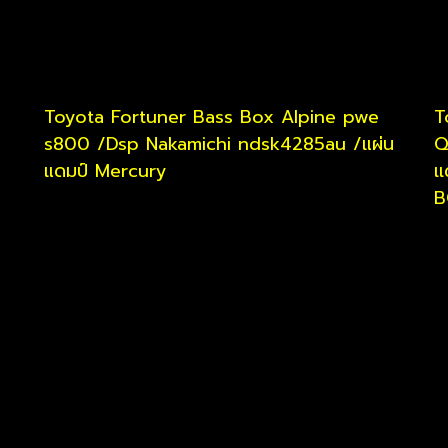
Toyota Fortuner Bass Box Alpine pwe
T
s800 /Dsp Nakamichi ndsk4285au /แผ่น
Q
แดมป์ Mercury
เ
B