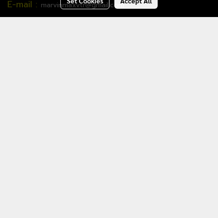
Set Cookies
Accept All
E-mail :
marvinmaxvtr@gmail.com
สอบถามทักด่วน ยินดีให้บริการ คร่า
LINE OA
:
https://line.me/R/ti/p/%40oyv7608x
@https://line.me/R/ti/p/%40oyv7608x