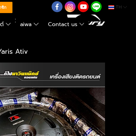
TH
0626614422
าชิก
นต์
aiwa
Contact us
aris Ativ