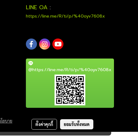
LINE OA
:
https://line.me/R/ti/p/%40oyv7608x
@https://line.me/R/ti/p/%40oyv7608x
นโยบาย
ตั้งค่าคุกกี้
ยอมรับทั้งหมด