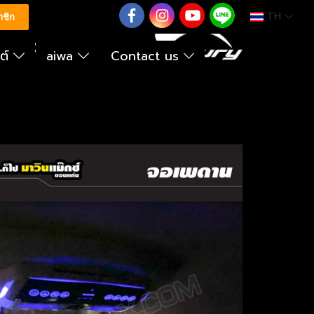
TH
0626614422
าชิก
นต์
aiwa
Contact us