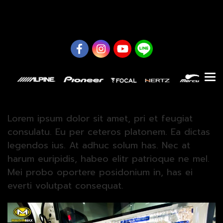
0626614422
Lorem ipsum dolor sit amet, pri et feugiat
consulatu. Eu per ceteros platonem. Ea dictas
legendos ius. At adhuc solum has. Nec at
harum euripidis, habeo elitr patrioque ne mel.
Mei probo oportere posidonium in, has ei
everti volutpat consequat.