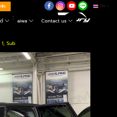
TH
0626614422
าชิก
นต์
aiwa
Contact us
 1, Sub