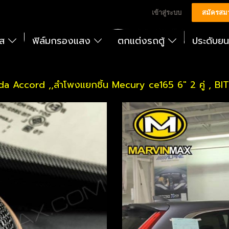
เข้าสู่ระบบ
สมัครสม
ัส
ฟิล์มกรองแสง
ตกแต่งรถตู้
ประดับย
da Accord ,,ลำโพงแยกชิ้น Mecury ce165 6" 2 คู่ , BIT