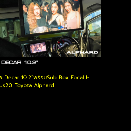
อ Decar 10.2"พร้อมSub Box Focal I-
us20 Toyota Alphard