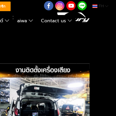
TH
0626614422
าชิก
นต์
aiwa
Contact us