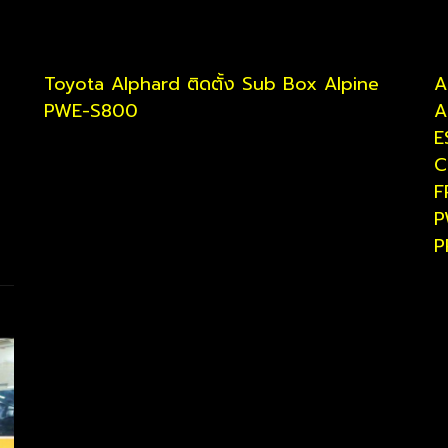
Toyota Alphard ติดตั้ง Sub Box Alpine
A
PWE-S800
A
E
C
F
P
P