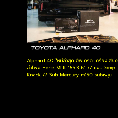
Alphard​ 40​ ใหม่​ล่าสุด​ อัพเกรด​ เครื่องเสียง​
ลำโพง​ ​Hertz​ MLK 165.3 6" // แผ่น​Damp​
Knack // Sub​ Mercury​ m150​ subหลุม