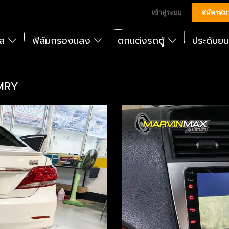
เข้าสู่ระบบ
สมัครสม
ัส
ฟิล์มกรองแสง
ตกแต่งรถตู้
ประดับย
AMRY