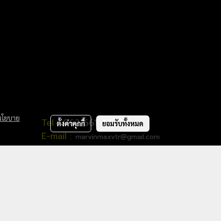
นโยบาย
Tel :
062 661 4422
ตั้งค่าคุกกี้
ยอมรับทั้งหมด
E-mail :
marvinmaxvtr@gmail.com
สอบถามทักด่วน ยินดีให้บริการ
คร่า
LINE OA
:
https://line.me/R/ti/p/%40oyv7608x