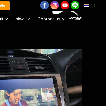
TH
0626614422
าชิก
นต์
aiwa
Contact us